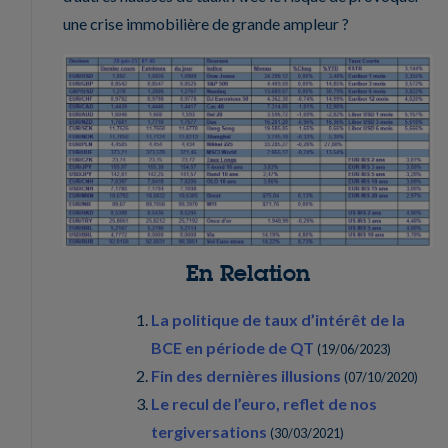
une crise immobilière de grande ampleur ?
En Relation
La politique de taux d’intérêt de la
BCE en période de QT
(
19/06/2023
)
Fin des dernières illusions
(
07/10/2020
)
Le recul de l’euro, reflet de nos
tergiversations
(
30/03/2021
)