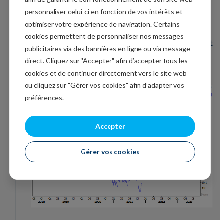
personnaliser celui-ci en fonction de vos intérêts et
La situation particulièrement délicate du marché
optimiser votre expérience de navigation. Certains
immobilier en Suède suscite les plus vives inquiétudes,
cookies permettent de personnaliser nos messages
d’autant plus que l’inflation ne recule pas, ce qui devrait
publicitaires via des bannières en ligne ou via message
obliger la Banque centrale à encore augmenter ses
direct. Cliquez sur "Accepter" afin d’accepter tous les
taux.
cookies et de continuer directement vers le site web
ou cliquez sur "Gérer vos cookies" afin d’adapter vos
préférences.
Accepter
Gérer vos cookies