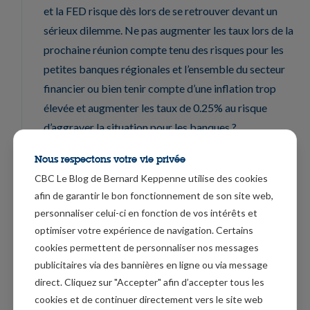
et la FED risque dès lors de se retrouver devant un
sérieux dilemme. Ne pas augmenter les taux lors de la
prochaine réunion compte tenu des risques pour les
petites banques régionales et l’ensemble du secteur
financier ou bien tenir compte d’une inflation trop
élevée et augmenter les taux de 0.25% au risque
d’aggraver la situation pour les banques ?
Certains tablent déjà sur la fin du processus de
Nous respectons votre vie privée
resserrement des taux et une baisse des taux cette
CBC Le Blog de Bernard Keppenne utilise des cookies
année, alors que ce scénario avait été totalement
afin de garantir le bon fonctionnement de son site web,
personnaliser celui-ci en fonction de vos intérêts et
balayé après les propos de Powell. Il me semble plus
optimiser votre expérience de navigation. Certains
raisonnable de penser que la FED va continuer de
cookies permettent de personnaliser nos messages
resserrer ses taux, mais de 0.25% seulement.
publicitaires via des bannières en ligne ou via message
direct. Cliquez sur "Accepter" afin d’accepter tous les
Chute du prix du baril
cookies et de continuer directement vers le site web