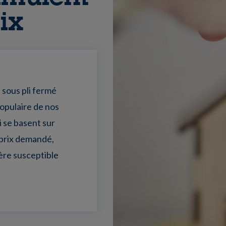
ix
 sous pli fermé
populaire de nos
i se basent sur
 prix demandé,
ère susceptible