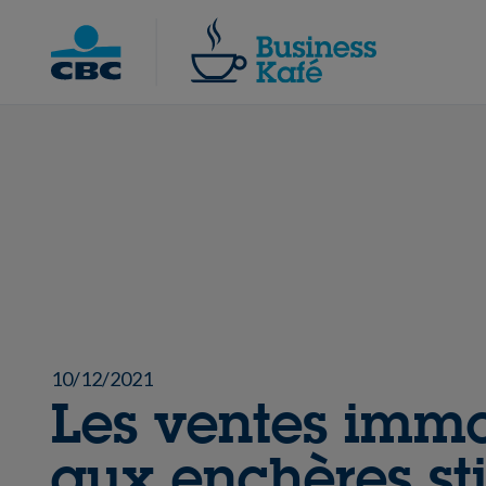
Skip
to
Chercher
content
10/12/2021
Les ventes immo
aux enchères st