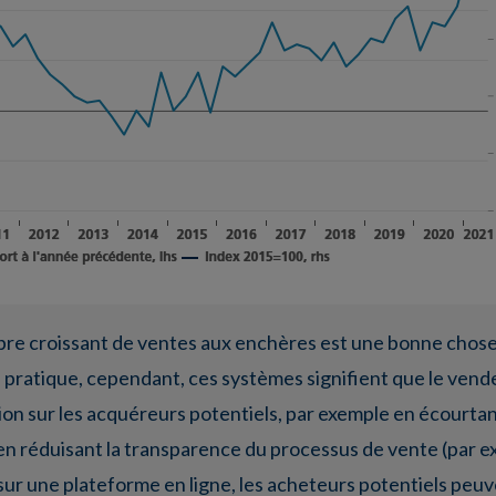
bre croissant de ventes aux enchères est une bonne chose,
a pratique, cependant, ces systèmes signifient que le vend
ion sur les acquéreurs potentiels, par exemple en écourta
ou en réduisant la transparence du processus de vente (par
sur une plateforme en ligne, les acheteurs potentiels peuv