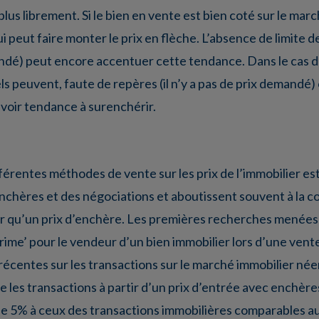
plus librement. Si le bien en vente est bien coté sur le ma
peut faire monter le prix en flèche. L’absence de limite de
andé) peut encore accentuer cette tendance. Dans le cas 
ls peuvent, faute de repères (il n’y a pas de prix demandé
 avoir tendance à surenchérir.
fférentes méthodes de vente sur les prix de l’immobilier est
enchères et des négociations et aboutissent souvent à la c
ur qu’un prix d’enchère. Les premières recherches menées
‘prime’ pour le vendeur d’un bien immobilier lors d’une ven
récentes sur les transactions sur le marché immobilier né
les transactions à partir d’un prix d’entrée avec enchère
e 5% à ceux des transactions immobilières comparables au