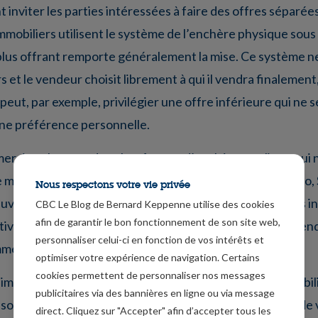
nt inviter les parties intéressées à faire des offres séparé
immobiliers utilisent le système de l’enchère physique sous
e plus offrant remporte généralement la mise. Ce système n
et le vendeur choisit librement à qui il vendra finalement
eut, par exemple, privilégier une offre inférieure qui ne s
une préférence personnelle.
rciaux lancent des plateformes d’enchères en ligne qui 
 mais s’y apparentent largement dans la pratique. Bidimo, 
Nous respectons votre vie privée
ent y faire une offre en ligne. Le plus offrant est alors i
CBC Le Blog de Bernard Keppenne utilise des cookies
afin de garantir le bon fonctionnement de son site web,
tive que lorsque le document a été contresigné par le vende
personnaliser celui-ci en fonction de vos intérêts et
 immédiatement contraignante pour l’acheteur.
optimiser votre expérience de navigation. Certains
cookies permettent de personnaliser nos messages
important sur la dynamique des prix sur le marché immobili
publicitaires via des bannières en ligne ou via message
us du prix demandé (fixé à un niveau élevé) et le prix de v
direct. Cliquez sur "Accepter" afin d’accepter tous les