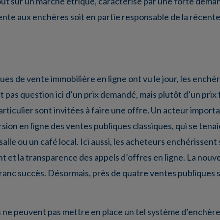
ut sur un marché étriqué, caractérisé par une forte deman
te aux enchères soit en partie responsable de la récente 
es de vente immobilière en ligne ont vu le jour, les enchè
st pas question ici d’un prix demandé, mais plutôt d’un prix 
rticulier sont invitées à faire une offre. Un acteur importa
 version en ligne des ventes publiques classiques, qui se 
lle ou un café local. Ici aussi, les acheteurs enchérissent 
 et la transparence des appels d’offres en ligne. La nouve
franc succès. Désormais, près de quatre ventes publiques 
s ne peuvent pas mettre en place un tel système d’enchère