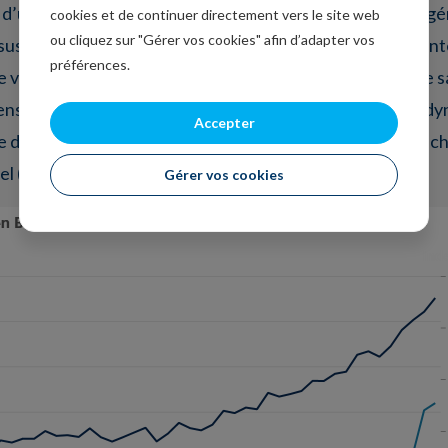
s d’une vente dynamique par enchères, la mise à prix est 
cookies et de continuer directement vers le site web
ou cliquez sur "Gérer vos cookies" afin d’adapter vos
susciter le plus grand intérêt possible. Les offres augmente
préférences.
e vente souhaité. Une question intéressante est donc de savo
ens immobiliers aux enchères a contribué à accélérer la dy
Accepter
 du coronavirus). Au deuxième trimestre 2021 (dernier chif
 (voir figure 1).
Gérer vos cookies