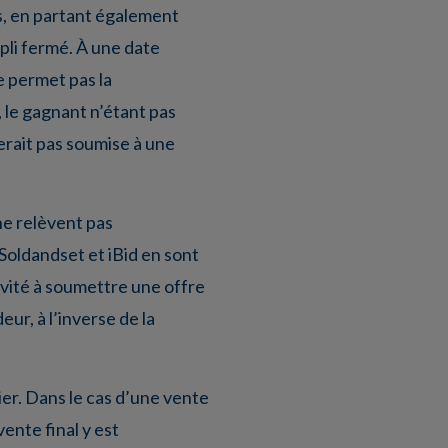
es, en partant également
 pli fermé. À une date
e permet pas la
, le gagnant n’étant pas
erait pas soumise à une
ne relèvent pas
Soldandset et iBid en sont
nvité à soumettre une offre
ur, à l’inverse de la
er. Dans le cas d’une vente
ente final y est