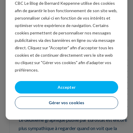
Delta et d’une insuffisance de la couverture vaccinale,
CBC Le Blog de Bernard Keppenne utilise des cookies
le rebond en Europe est impressionnant.
afin de garantir le bon fonctionnement de son site web,
personnaliser celui-ci en fonction de vos intérêts et
Le graphique est trompeur, mais la production
optimiser votre expérience de navigation. Certains
industrielle en zone euro a augmenté de 7.3% en taux
cookies permettent de personnaliser nos messages
annuel grâce à une hausse de 1.2% au mois de juillet.
publicitaires via des bannières en ligne ou via message
direct. Cliquez sur "Accepter" afin d’accepter tous les
cookies et de continuer directement vers le site web
ou cliquez sur "Gérer vos cookies" afin d’adapter vos
préférences.
Accepter
Gérer vos cookies
Le deuxième graphique publié par Eurostat est encore
plus sympathique à regarder quand on voit que la