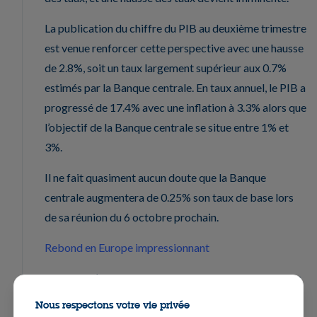
La publication du chiffre du PIB au deuxième trimestre
est venue renforcer cette perspective avec une hausse
de 2.8%, soit un taux largement supérieur aux 0.7%
estimés par la Banque centrale. En taux annuel, le PIB a
progressé de 17.4% avec une inflation à 3.3% alors que
l’objectif de la Banque centrale se situe entre 1% et
3%.
Il ne fait quasiment aucun doute que la Banque
centrale augmentera de 0.25% son taux de base lors
de sa réunion du 6 octobre prochain.
Rebond en Europe impressionnant
Alors que l’Asie continue de montrer de sérieux signes
d’essoufflement, en grande partie à cause du variant
Nous respectons votre vie privée