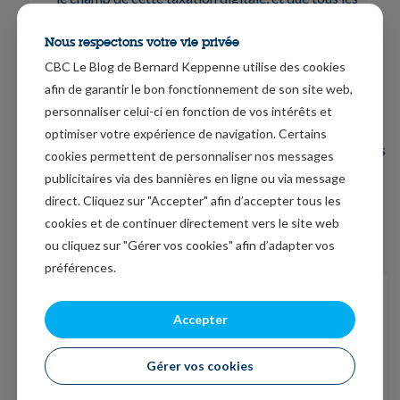
géants du numérique, sans exception, sont bien
Nous respectons votre vie privée
concernés par cet accord ».
CBC Le Blog de Bernard Keppenne utilise des cookies
Dernière enquête de l’ERMG
afin de garantir le bon fonctionnement de son site web,
personnaliser celui-ci en fonction de vos intérêts et
Dernière enquête sur l’état en Belgique en effet, car la
optimiser votre expérience de navigation. Certains
situation économique se normalise et ne nécessite plus
cookies permettent de personnaliser nos messages
un monitoring aussi affiné. Cette dernière enquête se
publicitaires via des bannières en ligne ou via message
termine sur une note positive, comme le montre le
direct. Cliquez sur "Accepter" afin d’accepter tous les
cookies et de continuer directement vers le site web
tableau, avec un redressement de l’activité en
ou cliquez sur "Gérer vos cookies" afin d’adapter vos
particulier dans le secteur de l’horeca.
préférences.
Accepter
Gérer vos cookies