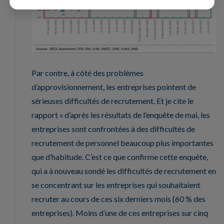
Par contre, à côté des problèmes
d’approvisionnement, les entreprises pointent de
sérieuses difficultés de recrutement. Et je cite le
rapport « d’après les résultats de l’enquête de mai, les
entreprises sont confrontées à des difficultés de
recrutement de personnel beaucoup plus importantes
que d’habitude. C’est ce que confirme cette enquête,
qui a à nouveau sondé les difficultés de recrutement en
se concentrant sur les entreprises qui souhaitaient
recruter au cours de ces six derniers mois (60 % des
entreprises). Moins d’une de ces entreprises sur cinq