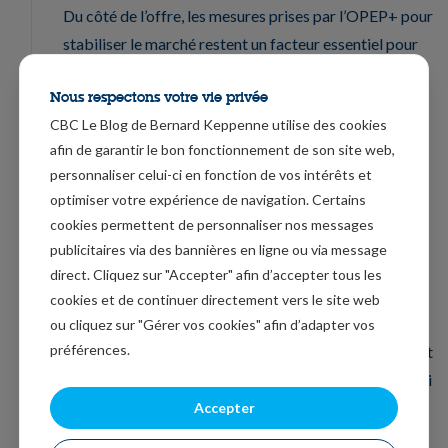
Du côté de l’offre, les mesures prises par l’OPEP+ pour
stabiliser le marché restent un facteur essentiel pour
soutenir les prix. La coalition dirigée par l’Arabie
Nous respectons votre vie privée
saoudite et la Russie a réduit la production de 9,7
CBC Le Blog de Bernard Keppenne utilise des cookies
millions de barils par jour en mai et juin, et de 7,7
afin de garantir le bon fonctionnement de son site web,
millions de barils par jour pendant le reste de l’année.
personnaliser celui-ci en fonction de vos intérêts et
Début décembre, le groupe a convenu de prolonger
optimiser votre expérience de navigation. Certains
les réductions de production de 7,2 millions de barils
cookies permettent de personnaliser nos messages
par jour jusqu’en janvier 2021, ce qui implique une
publicitaires via des bannières en ligne ou via message
augmentation modérée de la production de 500 000
direct. Cliquez sur "Accepter" afin d’accepter tous les
barils par jour. Bien que le nouvel accord soit
cookies et de continuer directement vers le site web
légèrement en deçà des attentes (c’est-à-dire un
ou cliquez sur "Gérer vos cookies" afin d’adapter vos
préférences.
renversement des restrictions actuelles), le résultat est
nettement plus optimiste par rapport au plan initial qui
prévoyait une augmentation de la production de 2
Accepter
millions de barils par jour.