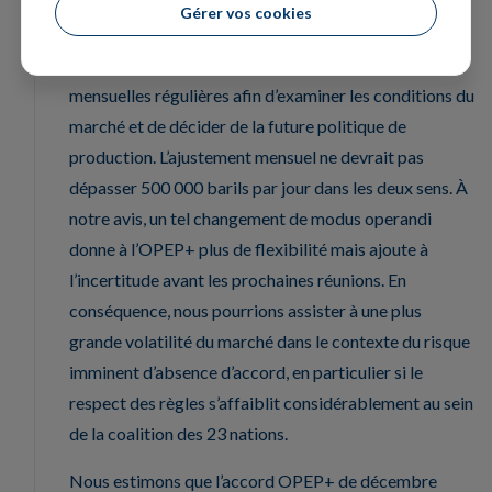
Gérer vos cookies
Il est important de noter que l’alliance OPEP+ a
également conclu un accord pour tenir des réunions
mensuelles régulières afin d’examiner les conditions du
marché et de décider de la future politique de
production. L’ajustement mensuel ne devrait pas
dépasser 500 000 barils par jour dans les deux sens. À
notre avis, un tel changement de modus operandi
donne à l’OPEP+ plus de flexibilité mais ajoute à
l’incertitude avant les prochaines réunions. En
conséquence, nous pourrions assister à une plus
grande volatilité du marché dans le contexte du risque
imminent d’absence d’accord, en particulier si le
respect des règles s’affaiblit considérablement au sein
de la coalition des 23 nations.
Nous estimons que l’accord OPEP+ de décembre