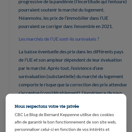
progressive de la pandémie (l’incertitude qui l’entoure)
pourraient soutenir le marché du logement.
Néanmoins, les prix de l’immobilier dans l’UE
pourraient se corriger dans l’ensemble en 2021.
Les marchés de l’UE sont-ils surévalués ?
La baisse éventuelle des prix dans les différents pays
de l’UE et son ampleur dépendent de leur évaluation
par le marché. Après tout, l’existence d’une
surévaluation (substantielle) du marché du logement
comporte le risque que la correction des prix attendue
s’accentue (considérablement). L’expérience de pays
tels que l’Espagne et l’Irlande, où le marché a été
Nous respectons votre vie privée
durement touché par la crise financière, montre que la
CBC Le Blog de Bernard Keppenne utilise des cookies
correction peut même être si profonde que la
afin de garantir le bon fonctionnement de son site web,
surévaluation se transforme en sous-évaluation. Un tel
personnaliser celui-ci en fonction de vos intérêts et