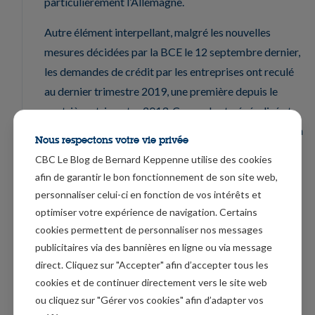
particulièrement l’Allemagne.
Autre élément interpellant, malgré les nouvelles
mesures décidées par la BCE le 12 septembre dernier,
les demandes de crédit par les entreprises ont reculé
au dernier trimestre 2019, une première depuis le
quatrième trimestre 2013. Ce recul est généralisé et
concerne aussi bien les petits que les grands pays de la
Nous respectons votre vie privée
zone euro.
CBC Le Blog de Bernard Keppenne utilise des cookies
afin de garantir le bon fonctionnement de son site web,
En revanche, les demandes pour les crédits
personnaliser celui-ci en fonction de vos intérêts et
hypothécaires continuent à augmenter en particulier
optimiser votre expérience de navigation. Certains
en Italie, en France et en Allemagne, seule l’Espagne a
cookies permettent de personnaliser nos messages
connu un recul des deux.
publicitaires via des bannières en ligne ou via message
direct. Cliquez sur "Accepter" afin d’accepter tous les
En Asie aussi cela reste fragile
cookies et de continuer directement vers le site web
La zone asiatique a été aussi affectée par le
ou cliquez sur "Gérer vos cookies" afin d’adapter vos