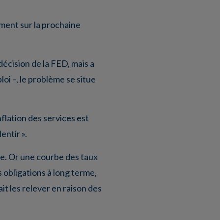
ement sur la prochaine
écision de la FED, mais a
loi –, le problème se situe
flation des services est
entir ».
ie. Or une courbe des taux
 obligations à long terme,
ait les relever en raison des