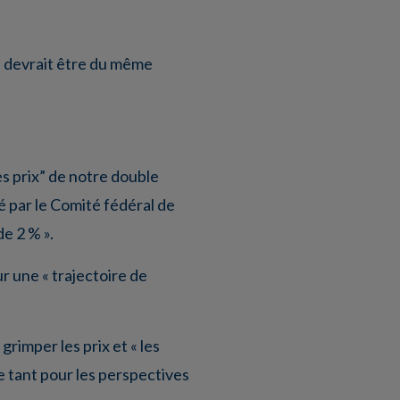
 devrait être du même
es prix” de notre double
é par le Comité fédéral de
e 2 % ».
sur une « trajectoire de
grimper les prix et « les
e tant pour les perspectives