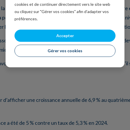
cookies et de continuer directement vers le site web
 la FED et influence sa politique monétaire. Mais si l’offre
ou cliquez sur "Gérer vos cookies" afin d’adapter vos
la pourrait se traduire par des goulets d’étranglement au 
préférences.
ter la FED à la plus grande prudence en matière de réducti
Accepter
essouffle en raison de la faiblesse de la demande, la FED de
omique et l’embauche.
Gérer vos cookies
avoir si la hausse de la productivité va se poursuivre, ou s’
ur d’afficher une croissance annuelle de 6,9 % au quatrième
nce a été de 5 % contre un taux de 5,3 % en 2024.