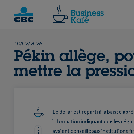
Skip
to
Chercher
content
10/02/2026
Pékin allège, po
mettre la pressi
Le dollar est reparti à la baisse apr
information indiquant que les régul
avaient conseillé aux institutions f