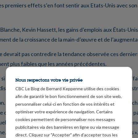
les premiers effets s’en font sentir aux Etats-Unis avec son
Blanche, Kevin Hassett, les gains d’emplois aux États-Unis 
ement de la croissance de la main-d’œuvre et de l’augmentat
e devrait pas contredire la tendance observée ces derniers
ent plus faibles que les années précédentes.
 si le marché du travail ralentit parce que l’économie s’affai
Nous respectons votre vie privée
isponibles à cause de la politique migratoire de l’administ
CBC Le Blog de Bernard Keppenne utilise des cookies
afin de garantir le bon fonctionnement de son site web,
n. Il a déclaré « je pense donc qu’il faut s’attendre à des ch
personnaliser celui-ci en fonction de vos intérêts et
optimiser votre expérience de navigation. Certains
 croissance élevée du PIB à l’heure actuelle… Il ne faut pa
cookies permettent de personnaliser nos messages
uels on est habitué, car, encore une fois, la croissance dé
publicitaires via des bannières en ligne ou via message
e. Il s’agit d’un ensemble de circonstances inhabituelles ».
direct. Cliquez sur "Accepter" afin d’accepter tous les