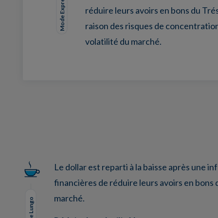
Mode Expresso
réduire leurs avoirs en bons du Tré
raison des risques de concentration
volatilité du marché.
Facebook
Twitter
LinkedIn
EMail
Le dollar est reparti à la baisse après une i
financières de réduire leurs avoirs en bons 
marché.
Mode Lungo