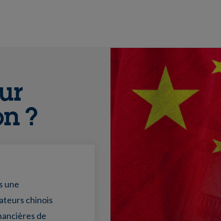
ur
on ?
ès une
ateurs chinois
inancières de