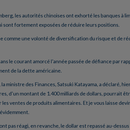
berg, les autorités chinoises ont exhorté les banques à lim
i sont fortement exposées de réduire leurs positions.
 comme une volonté de diversification du risque et de rédu
ns le courant amorcé l’année passée de défiance par rappo
ment de la dette américaine.
a ministre des Finances, Satsuki Katayama, a déclaré, hier,
es, d’un montant de 1.400 milliards de dollars, pourrait ê
r les ventes de produits alimentaires. Et je vous laisse de
s évidemment.
ont pas réagi, en revanche, le dollar est repassé au-dessus