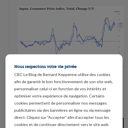
Nous respectons votre vie privée
CBC Le Blog de Bernard Keppenne utilise des cookies
Dans la perspective de ce statu quo, et dans l’attente
afin de garantir le bon fonctionnement de son site web,
du plan de relance, le yen continue de reculer par
personnaliser celui-ci en fonction de vos intérêts et
rapport au dollar, et le Nikkei continue de profiter de
optimiser votre expérience de navigation. Certains
son recul, de la perspective du plan de relance et du
cookies permettent de personnaliser nos messages
statu quo monétaire.
publicitaires via des bannières en ligne ou via message
direct. Cliquez sur "Accepter" afin d’accepter tous les
cookies et de continuer directement vers le site web