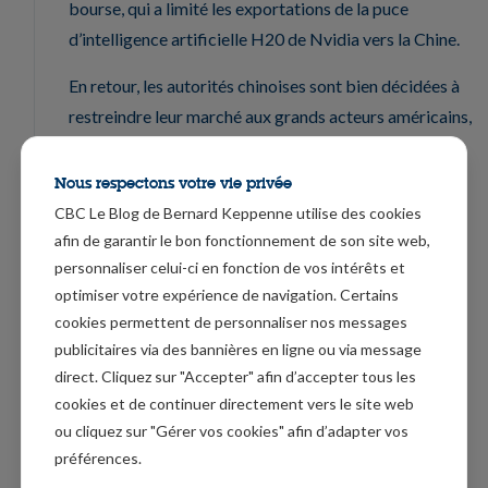
bourse, qui a limité les exportations de la puce
d’intelligence artificielle H20 de Nvidia vers la Chine.
En retour, les autorités chinoises sont bien décidées à
restreindre leur marché aux grands acteurs américains,
et cette escalade a provoqué une nouvelle correction
sur les bourses asiatiques ce matin, et les futures en
Nous respectons votre vie privée
Europe affichent une correction de 1%.
CBC Le Blog de Bernard Keppenne utilise des cookies
afin de garantir le bon fonctionnement de son site web,
Pas vraiment étonnant
personnaliser celui-ci en fonction de vos intérêts et
optimiser votre expérience de navigation. Certains
Le moral des investisseurs allemands a enregistré en
cookies permettent de personnaliser nos messages
avril sa plus forte baisse depuis l’invasion de l’Ukraine
publicitaires via des bannières en ligne ou via message
par la Russie en 2022.
direct. Cliquez sur "Accepter" afin d’accepter tous les
cookies et de continuer directement vers le site web
L’indicateur ZEW, du climat économique, est passé de
ou cliquez sur "Gérer vos cookies" afin d’adapter vos
51.6 à -14, faisant dire au président du ZEW, Achim
préférences.
Wambach, « ce ne sont pas seulement les