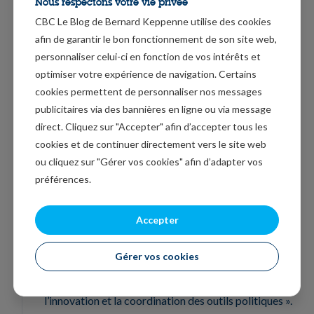
Nous respectons votre vie privée
car ces mesures seront très douloureuses.
CBC Le Blog de Bernard Keppenne utilise des cookies
afin de garantir le bon fonctionnement de son site web,
Réformes en vue ?
personnaliser celui-ci en fonction de vos intérêts et
Les autorités chinoises ont tenu ces deux derniers
optimiser votre expérience de navigation. Certains
cookies permettent de personnaliser nos messages
jours une conférence pour fixer les objectifs
publicitaires via des bannières en ligne ou via message
économiques pour 2024.
direct. Cliquez sur "Accepter" afin d’accepter tous les
On peut lire, après cette réunion, dans les médias
cookies et de continuer directement vers le site web
ou cliquez sur "Gérer vos cookies" afin d’adapter vos
officiels que « nous devons mettre en place davantage
préférences.
de politiques destinées à stabiliser les anticipations
des acteurs, stabiliser la croissance, et stabiliser
Accepter
l’emploi ». Et « il est nécessaire de renforcer les
ajustements contracycliques et intercycliques, mettre
Gérer vos cookies
en œuvre une politique budgétaire proactive et une
politique monétaire prudente, et de renforcer
l’innovation et la coordination des outils politiques ».