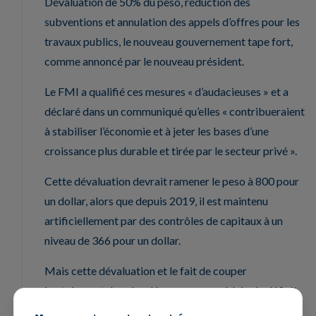
Dévaluation de 50% du peso, réduction des
subventions et annulation des appels d’offres pour les
travaux publics, le nouveau gouvernement tape fort,
comme annoncé par le nouveau président.
Le FMI a qualifié ces mesures « d’audacieuses » et a
déclaré dans un communiqué qu’elles « contribueraient
à stabiliser l’économie et à jeter les bases d’une
croissance plus durable et tirée par le secteur privé ».
Cette dévaluation devrait ramener le peso à 800 pour
un dollar, alors que depuis 2019, il est maintenu
artificiellement par des contrôles de capitaux à un
niveau de 366 pour un dollar.
Mais cette dévaluation et le fait de couper
brutalement dans les dépenses pour réduire le déficit
ne sont pas sans risque pour l’équilibre social du pays,