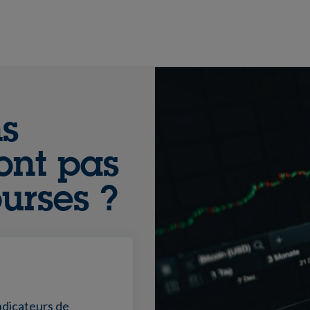
ns
ont pas
urses ?
ndicateurs de