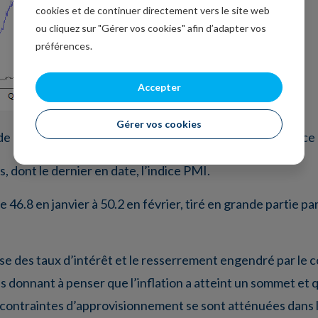
cookies et de continuer directement vers le site web
ou cliquez sur "Gérer vos cookies" afin d’adapter vos
préférences.
Accepter
Gérer vos cookies
e la bourse américaine, qui encaisse même sa pire séance 
, dont le dernier en date, l’indice PMI.
 46.8 en janvier à 50.2 en février, tiré en grande partie pa
e des taux d’intérêt et le resserrement engendré par le coû
s donnant à penser que l’inflation a atteint un sommet et 
contraintes d’approvisionnement se sont atténuées dans l