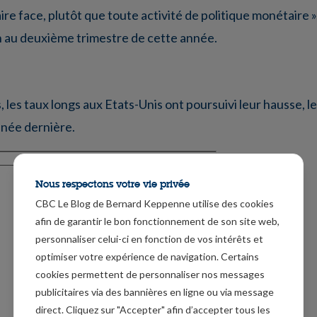
re face, plutôt que toute activité de politique monétaire »
n au deuxième trimestre de cette année.
s, les taux longs aux Etats-Unis ont poursuivi leur hausse, l
née dernière.
Nous respectons votre vie privée
CBC Le Blog de Bernard Keppenne utilise des cookies
afin de garantir le bon fonctionnement de son site web,
personnaliser celui-ci en fonction de vos intérêts et
optimiser votre expérience de navigation. Certains
cookies permettent de personnaliser nos messages
publicitaires via des bannières en ligne ou via message
direct. Cliquez sur "Accepter" afin d’accepter tous les