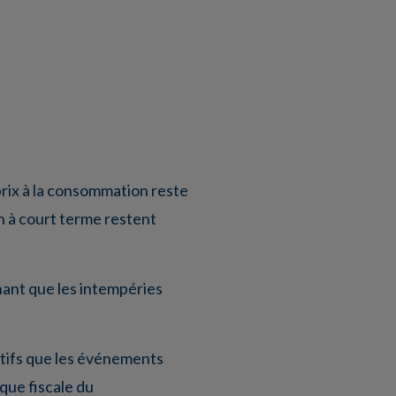
 prix à la consommation reste
n à court terme restent
chant que les intempéries
atifs que les événements
que fiscale du