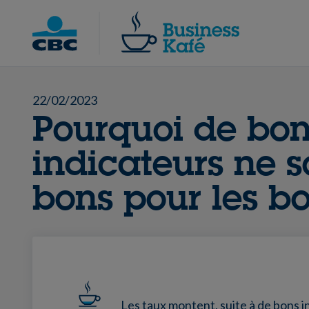
Skip
to
Chercher
content
22/02/2023
Pourquoi de bo
indicateurs ne s
bons pour les bo
Les taux montent, suite à de bons i