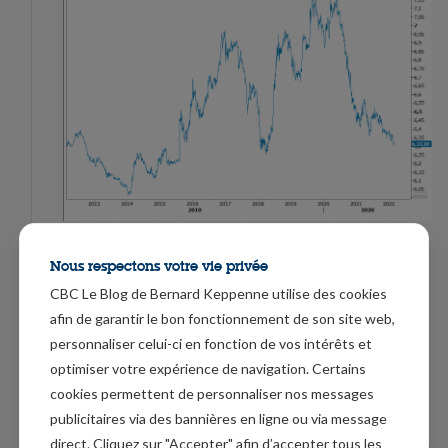
L’inflation
Nous respectons votre vie privée
CBC Le Blog de Bernard Keppenne utilise des cookies
Dans un monde où l’inflation était déjà la
afin de garantir le bon fonctionnement de son site web,
préoccupation principale pour les marchés financiers,
personnaliser celui-ci en fonction de vos intérêts et
toutes ces mesures ne vont qu’accentuer cette
optimiser votre expérience de navigation. Certains
tendance inflationniste.
cookies permettent de personnaliser nos messages
publicitaires via des bannières en ligne ou via message
Ainsi, en Belgique, l’inflation est passée de 7.59% en
direct. Cliquez sur "Accepter" afin d’accepter tous les