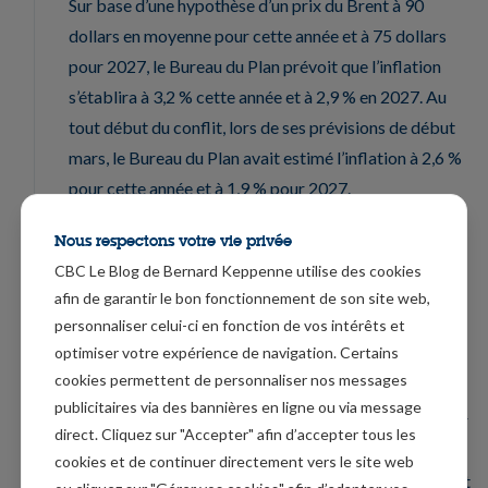
Sur base d’une hypothèse d’un prix du Brent à 90
dollars en moyenne pour cette année et à 75 dollars
pour 2027, le Bureau du Plan prévoit que l’inflation
s’établira à 3,2 % cette année et à 2,9 % en 2027. Au
tout début du conflit, lors de ses prévisions de début
mars, le Bureau du Plan avait estimé l’inflation à 2,6 %
pour cette année et à 1,9 % pour 2027.
Attentisme
Nous respectons votre vie privée
CBC Le Blog de Bernard Keppenne utilise des cookies
La décision de la Banque centrale indienne, qui a laissé
afin de garantir le bon fonctionnement de son site web,
son taux inchangé à 5,25 %, ce matin, dans l’attente d’y
personnaliser celui-ci en fonction de vos intérêts et
voir plus clair, confirme que tout ne va pas se
optimiser votre expérience de navigation. Certains
dégonfler comme une baudruche.
cookies permettent de personnaliser nos messages
publicitaires via des bannières en ligne ou via message
Le Comité a décidé d’adopter une position neutre pour
direct. Cliquez sur "Accepter" afin d’accepter tous les
la suite, car comme l’a souligné le gouverneur « bien
cookies et de continuer directement vers le site web
que l’inflation reste maîtrisée, les risques de hausse ont