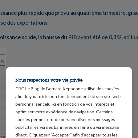
issance plus rapide que prévu au quatrième trimestre, grâ
sse des exportations.
roissance solide, la hausse du PIB ayant été de 0,3 %, soit 
Nous respectons votre vie privée
CBC Le Blog de Bernard Keppenne utilise des cookies
afin de garantir le bon fonctionnement de son site web,
personnaliser celui-ci en fonction de vos intérêts et
optimiser votre expérience de navigation. Certains
cookies permettent de personnaliser nos messages
publicitaires via des bannières en ligne ou via message
direct. Cliquez sur "Accepter" afin d’accepter tous les