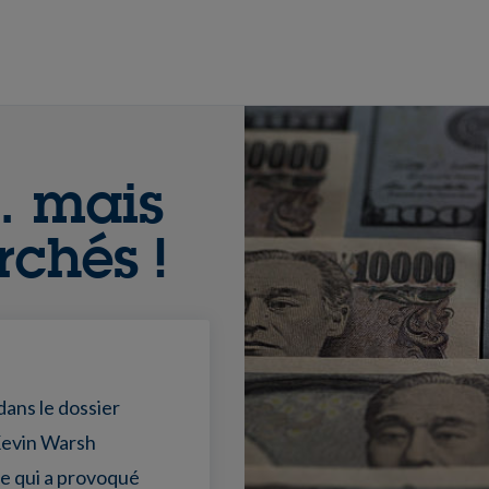
… mais
rchés !
dans le dossier
 Kevin Warsh
e qui a provoqué