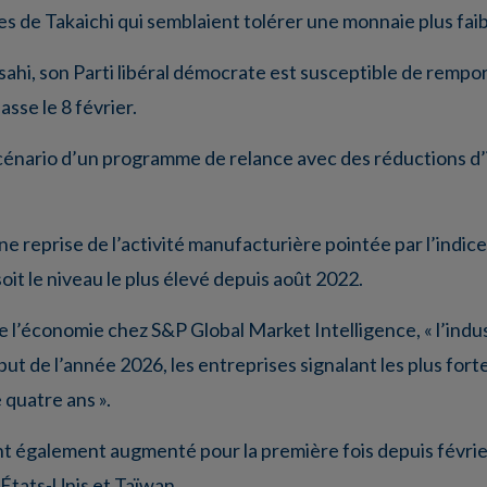
s de Takaichi qui semblaient tolérer une monnaie plus faib
Asahi, son Parti libéral démocrate est susceptible de rempo
sse le 8 février.
e scénario d’un programme de relance avec des réductions d
e reprise de l’activité manufacturière pointée par l’indic
oit le niveau le plus élevé depuis août 2022.
e l’économie chez S&P Global Market Intelligence, « l’ind
ut de l’année 2026, les entreprises signalant les plus for
quatre ans ».
t également augmenté pour la première fois depuis févrie
 États-Unis et Taïwan.