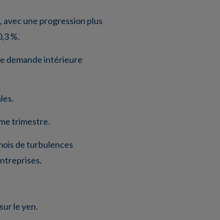
ce, avec une progression plus
0,3 %.
une demande intérieure
les.
me trimestre.
mois de turbulences
ntreprises.
sur le yen.