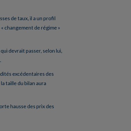
es de taux, il a un profil
n « changement de régime »
ui devrait passer, selon lui,
.
uidités excédentaires des
a taille du bilan aura
orte hausse des prix des