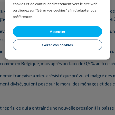
cookies et de continuer directement vers le site web
ou cliquez sur "Gérer vos cookies" afin d’adapter vos
ois, c’est l’Espagne qui est restée le moteur de la croissan
préférences.
gne a fait un peu mieux que prévu avec une croissance de 
devrait afficher une croissance de 2,8 % en 2025 grâce à 
Accepter
 plus élevée.
Gérer vos cookies
r une croissance de 2,2 % à cause des tensions commercia
 comme en Belgique, mais après un taux de 0,5 % au troisiè
onomie française a mieux résisté que prévu, et malgré des 
ent divisé, qui ont pesé sur le moral des ménages et des e
 repris, ce qui a entraîné une nouvelle pression à la baisse 