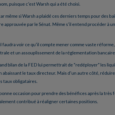
 nom, puisque c’est Warsh qui a été choisi.
ar même si Warsh a plaidé ces derniers temps pour des baiss
tre approuvée par le Sénat. Même s’il entend procéder à u
 il faudra voir ce qu’il compte mener comme vaste réforme, q
trale et un assouplissement de la réglementation bancaire
rand bilan de la FED lui permettrait de “redéployer” les liq
abaissant le taux directeur. Mais d’un autre côté, réduire l
s taux obligataires.
 bonne occasion pour prendre des bénéfices après la très f
galement contribué à réaligner certaines positions.