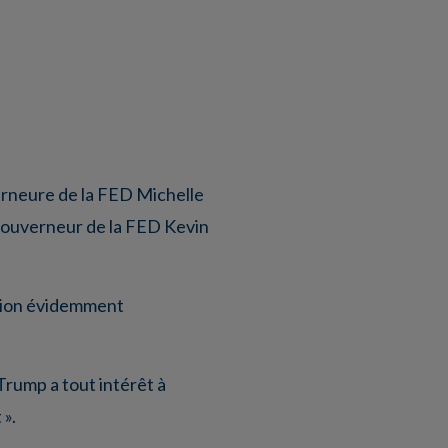
verneure de la FED Michelle
 gouverneur de la FED Kevin
ition évidemment
rump a tout intérêt à
 ».