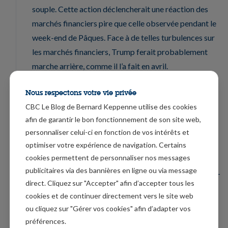
souple. Cette action déclencherait une réaction des
marchés financiers pire que celle observée pendant le
week-end de Pâques. Face à de telles turbulences sur
les marchés financiers, Trump ferait probablement
marche arrière, comme il l’a fait en avril.
Même si M. Trump poursuivait son projet de
Nous respectons votre vie privée
nomination d’un président de la Fed plus souple, il est
CBC Le Blog de Bernard Keppenne utilise des cookies
peu probable que son candidat soit confirmé par le
afin de garantir le bon fonctionnement de son site web,
Sénat américain. Bien que les sénateurs républicains
personnaliser celui-ci en fonction de vos intérêts et
aient confirmé d’autres nominations controversées de
optimiser votre expérience de navigation. Certains
cookies permettent de personnaliser nos messages
Donald Trump, il est peu probable qu’ils adoptent un
publicitaires via des bannières en ligne ou via message
choix aussi controversé juste avant les élections de mi-
direct. Cliquez sur "Accepter" afin d’accepter tous les
mandat. De nombreux sénateurs républicains seront
cookies et de continuer directement vers le site web
confrontés à de rudes batailles pour leur réélection et
ou cliquez sur "Gérer vos cookies" afin d’adapter vos
voudront faire preuve d’une certaine indépendance
préférences.