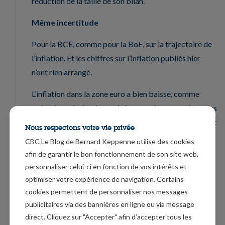
réduction de la taille de son bilan.
Même incertitude
Pour la BCE, comme pour la BoE, sur la trajectoire de
l’inflation. Et les chiffres sur l’inflation publiés hier
n’ont rien arrangé.
L’inflation dans la zone euro a bien baissé, comme
prévu, le mois dernier, mais les pressions sous-jacentes
sur les prix ont diminué moins que prévu, ce qui devrait
Nous respectons votre vie privée
renforcer l’argument de la BCE selon lequel les
CBC Le Blog de Bernard Keppenne utilise des cookies
réductions de taux ne devraient pas être précipitées.
afin de garantir le bon fonctionnement de son site web,
personnaliser celui-ci en fonction de vos intérêts et
Le taux d’inflation global est passé de 2.9% en
optimiser votre expérience de navigation. Certains
décembre à 2.8% en janvier, mais l’inflation sous-
cookies permettent de personnaliser nos messages
jacente n’a baissé qu’à 3.3% contre 3.4% en décembre.
publicitaires via des bannières en ligne ou via message
Et ce très faible recul s’explique par le fait que
direct. Cliquez sur "Accepter" afin d’accepter tous les