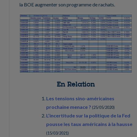
la BOE augmenter son programme de rachats.
En Relation
Les tensions sino-américaines
prochaine menace ?
(
25/05/2020
)
L’incertitude sur la politique de la Fed
pousse les taux américains à la hausse
(
15/03/2021
)