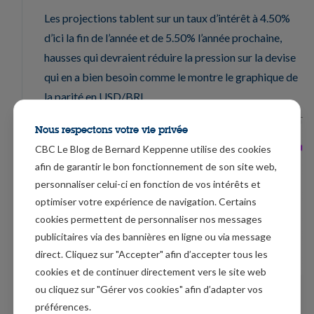
Les projections tablent sur un taux d’intérêt à 4.50%
d’ici la fin de l’année et de 5.50% l’année prochaine,
hausses qui devraient réduire la pression sur la devise
qui en a bien besoin comme le montre le graphique de
la parité en USD/BRL.
Nous respectons votre vie privée
CBC Le Blog de Bernard Keppenne utilise des cookies
afin de garantir le bon fonctionnement de son site web,
personnaliser celui-ci en fonction de vos intérêts et
optimiser votre expérience de navigation. Certains
cookies permettent de personnaliser nos messages
publicitaires via des bannières en ligne ou via message
direct. Cliquez sur "Accepter" afin d’accepter tous les
cookies et de continuer directement vers le site web
ou cliquez sur "Gérer vos cookies" afin d’adapter vos
Que va faire la banque centrale de Turquie ?
préférences.