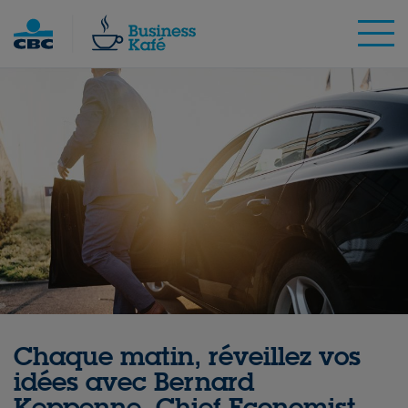
Skip
to
content
Chaque matin, réveillez vos
idées avec Bernard
Keppenne, Chief Economist