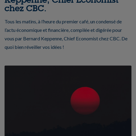
chez CBC.
Tous les matins, à l’heure du premier café, un condensé de
l’actu économique et financière, compilée et digérée pour
vous par Bernard Keppenne, Chief Economist chez CBC. De
quoi bien réveiller vos idées !