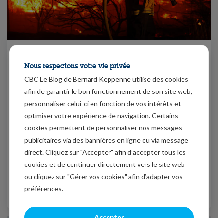
Quand les étincelles
pourraient entraîner un
Nous respectons votre vie privée
embrasement
CBC Le Blog de Bernard Keppenne utilise des cookies
Mode Expresso
24/07/2026
afin de garantir le bon fonctionnement de son site web,
personnaliser celui-ci en fonction de vos intérêts et
Les incendies qui ravagent l’Europe et le Canada
optimiser votre expérience de navigation. Certains
montrent qu’une petite étincelle peut entraîner un
cookies permettent de personnaliser nos messages
énorme brasier, et hier les marchés financiers ont
publicitaires via des bannières en ligne ou via message
eu le sentiment qu’il y a eu plusieurs étincelles qui
direct. Cliquez sur "Accepter" afin d’accepter tous les
se sont produites.
cookies et de continuer directement vers le site web
ou cliquez sur "Gérer vos cookies" afin d’adapter vos
préférences.
Lire le Lungo
Accepter